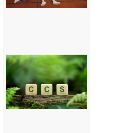
6 août 2026
Comminges
et Piémont
Pyrénéen :
Consultation
publique sur
le projet de
stockage
souterrain
de CO2
5 août 2026