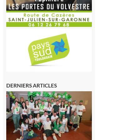
DERNIERS ARTICLES
Boulogne-
sur-Gesse :
Quatre jours
de fête avec
le Comité,
un
programme
exceptionnel