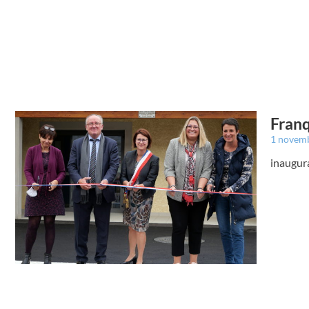
Franq
1 novem
inaugur