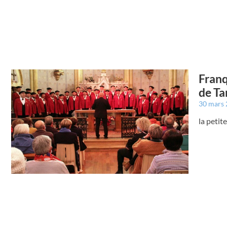
Franq
de Ta
30 mars
la petit