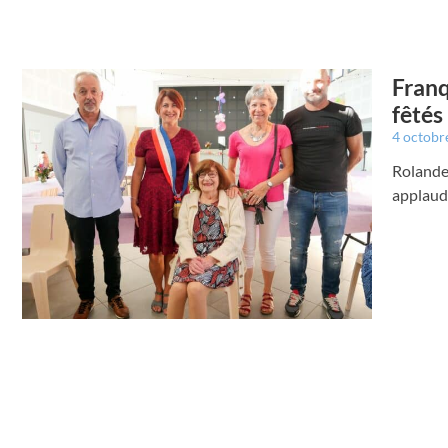
Franq
fêtés
4 octobr
Rolande,
applaud