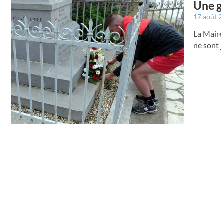
Une g
17 août
La Maire
ne sont