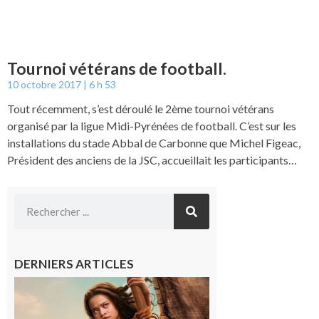
Tournoi vétérans de football.
10 octobre 2017
6 h 53
Tout récemment, s’est déroulé le 2ème tournoi vétérans
organisé par la ligue Midi-Pyrénées de football. C’est sur les
installations du stade Abbal de Carbonne que Michel Figeac,
Président des anciens de la JSC, accueillait les participants…
DERNIERS ARTICLES
Boulogne-
sur-Gesse :
Ciné