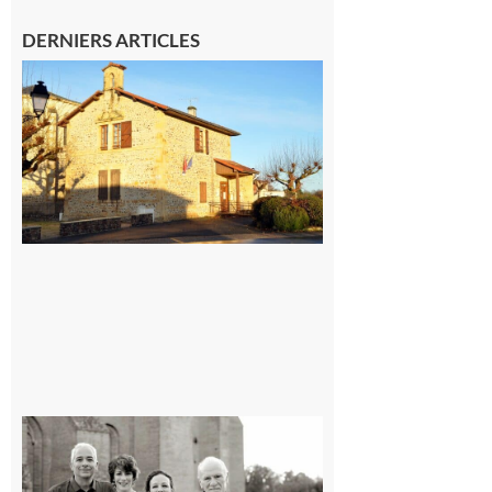
DERNIERS ARTICLES
Franquevielle
: La fête au
village !
7 août 2026
Rieux-
Volvestre
« Canaletto »
en concert !