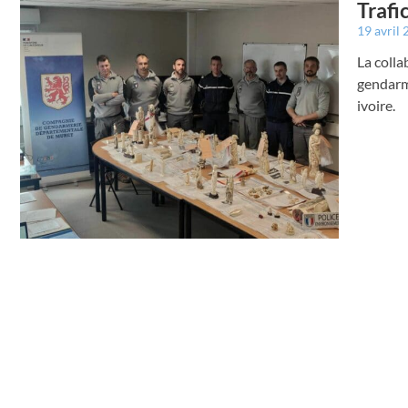
Trafi
19 avril
La colla
gendarme
ivoire.