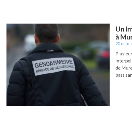
Un im
à Mu
20 octo
Plusieur
interpel
de Muret
pass san