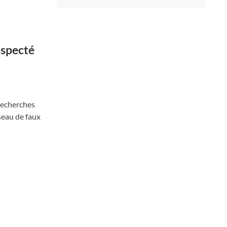
uspecté
recherches
seau de faux