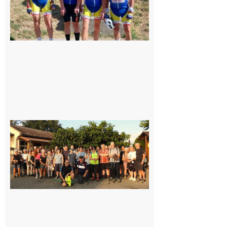
Saint-
Araille :
la
dernière
rando à
la
fraîche
de la
saison
était à
Cazac