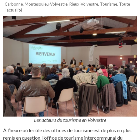
Carbonne
,
Montesquieu-Volvestre
,
Rieux-Volvestre
,
Tourisme
,
Toute
l'actualité
Les acteurs du tourisme en Volvestre
À l’heure où le rôle des offices de tourisme est de plus en plus
remis en question, l’office de tourisme intercommunal du