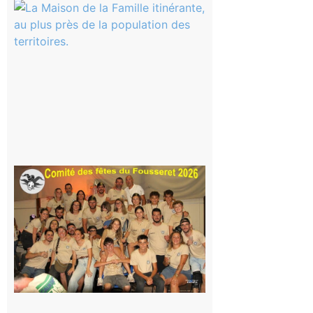
Castelnau-
Magnoac :
La rentrée
scolaire ?
Même pas
peur, avec
la Maison
de la
Famille
itinérante
7 août 2026
Le
Fousseret :
la Fête de
la Saint-
Pierre est
terminée,
les Vikings
sont
rentrés
chez eux
6 août 2026