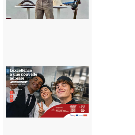
pour un
voyage hors
du temps
10 août 2026
Ouverture
d’un CFA
en Haute-
Garonne
10 août 2026