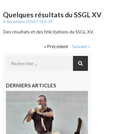
Quelques résultats du SSGL XV
6 décembre 2016
16 h 34
Des résultats et des félicitations du SSGL XV.
« Précédent
Suivant »
DERNIERS ARTICLES
Aurignac :
Flûtes
ancestrales
et
observation
céleste au
Musée de
l’Aurignacien