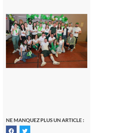
Boulogne-
sur-Gesse :
Quatre jours
de fête avec
le Comité,
un
programme
exceptionnel
6 août 2026
NE MANQUEZ PLUS UN ARTICLE :