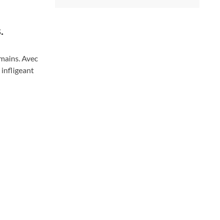
.
omains. Avec
 infligeant