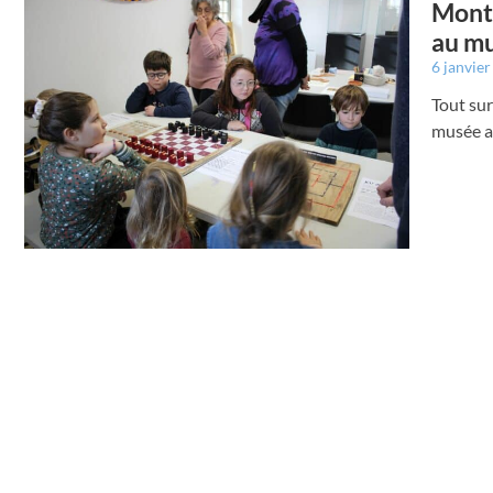
Montm
au mu
6 janvie
Tout sur
musée a