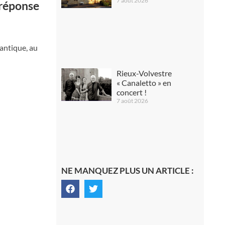
7 août 2026
 réponse
 antique, au
Rieux-Volvestre
« Canaletto » en
concert !
7 août 2026
NE MANQUEZ PLUS UN ARTICLE :