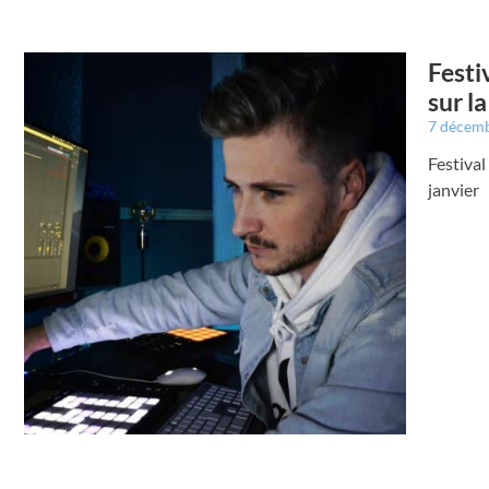
Festi
sur l
7 décem
Festival
janvier