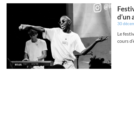
Festi
d’un 
30 déce
Le festi
cours d’