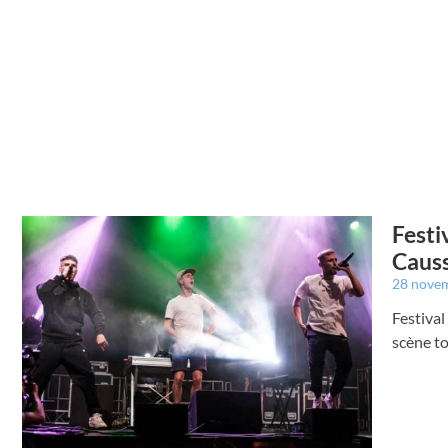
Festi
Causs
28 nove
Festival
scène t