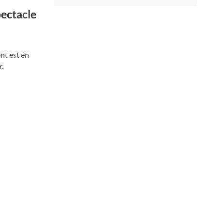
pectacle
ent est en
r.