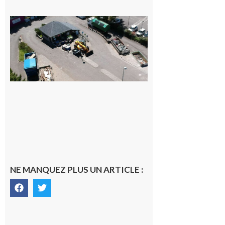
Offre
d’emploi :
Le
SMECTOM
65 recrute à
Capvern
7 août 2026
NE MANQUEZ PLUS UN ARTICLE :