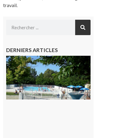
travail.
DERNIERS ARTICLES
Une soirée
festive en
nocturne à
la piscine
municipale
de Rieux-
Volvestre.
7 août 2026