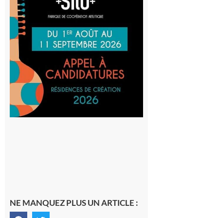
Cafetière
participe
au projet
Musiques
actuelles
et Tiers-
lieux,
avec le
SilO
8 août 2026
NE MANQUEZ PLUS UN ARTICLE :