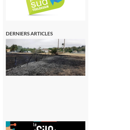
DERNIERS ARTICLES
Montesquieu-
Volvestre : la
commune
appelle à la
vigilance face
au risque
d’incendie
8 août 2026
Aurignac
: La