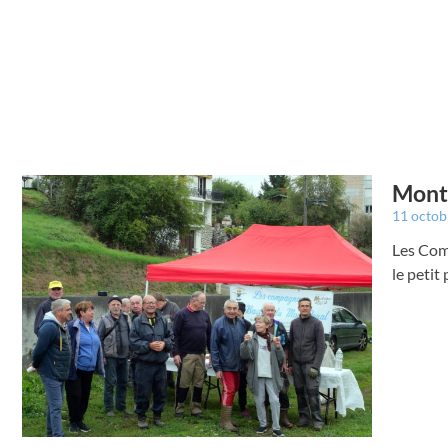
Montr
11 octo
Les Comp
le petit