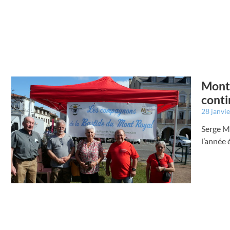
Montr
conti
28 janvi
Serge Ma
l’année 