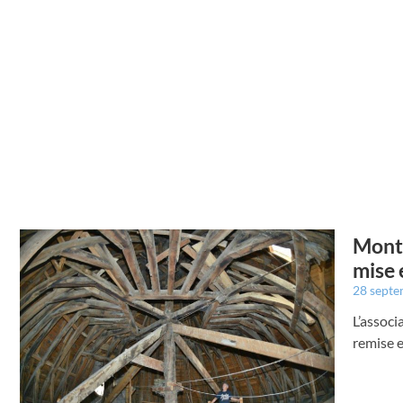
Montr
mise 
28 sept
L’associ
remise e