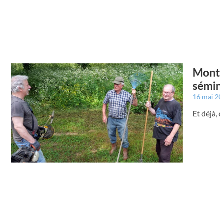
Montr
sémin
16 mai 
Et déjà,