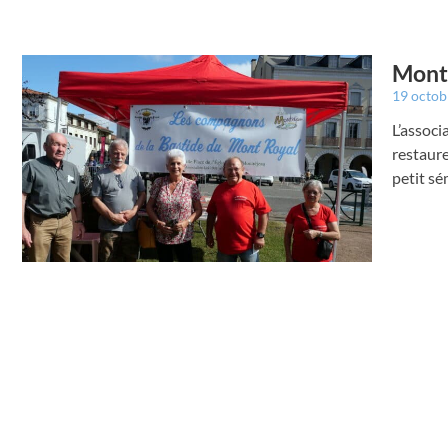
Montr
19 octo
L’associ
restaure
petit sé