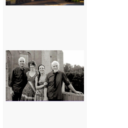
Rieux-
Volvestre
« Canaletto »
en concert !
7 août 2026