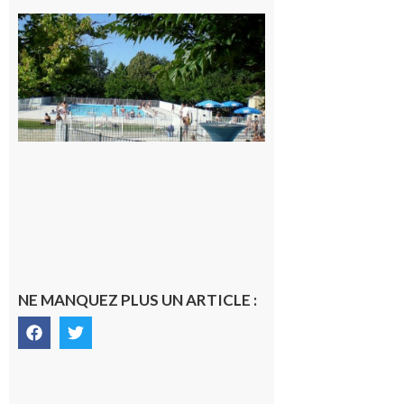
Une soirée
festive en
nocturne à
la piscine
municipale
de Rieux-
Volvestre.
7 août 2026
NE MANQUEZ PLUS UN ARTICLE :