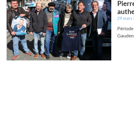
Pierr
authe
29 mars
Période 
Gaudens 