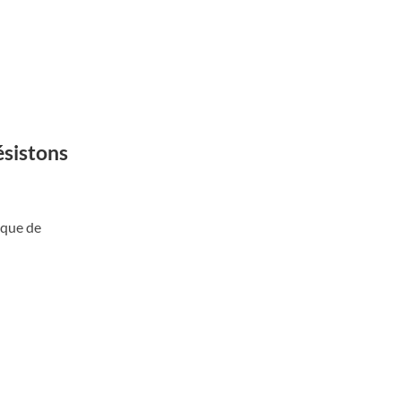
ésistons
ique de