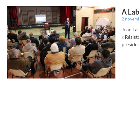
A Lab
2 novem
Jean Las
« Résist
présiden