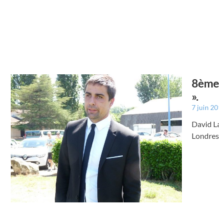
8ème 
».
7 juin 2
David La
Londres 