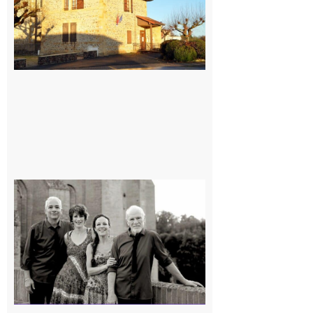
Rieux-
Volvestre
« Canaletto »
en concert !
7 août 2026