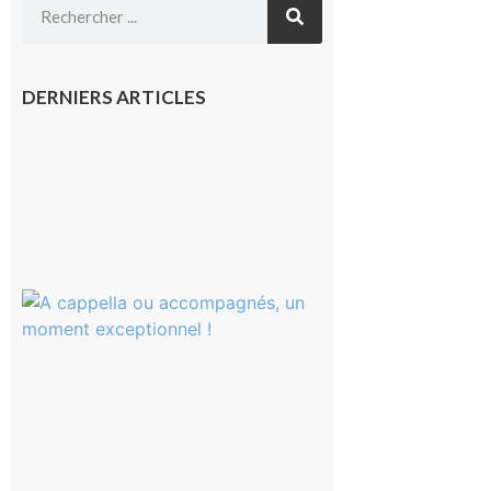
DERNIERS ARTICLES
Franquevielle
: La fête au
village !
7 août 2026
Rieux-
Volvestre
« Canaletto »
en concert !
7 août 2026