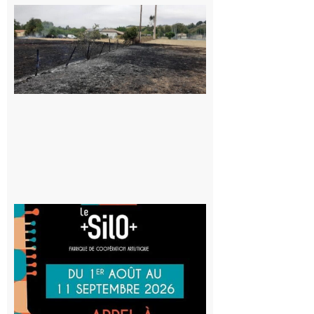
Montesquieu-
Volvestre : la
commune
appelle à la
vigilance face
au risque
d’incendie
8 août 2026
Aurignac
: La
Cafetière
participe
au projet
Musiques
actuelles
et Tiers-