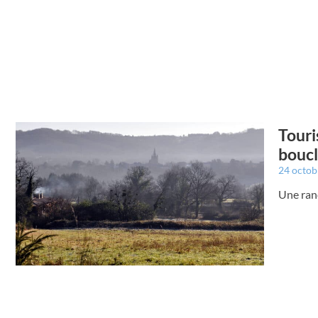
Touri
bouc
24 octo
Une ran