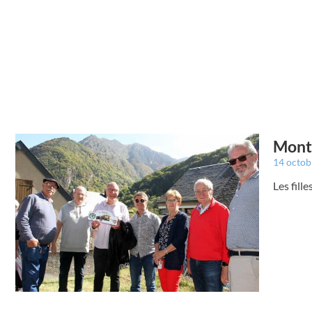
Montr
14 octo
Les fill