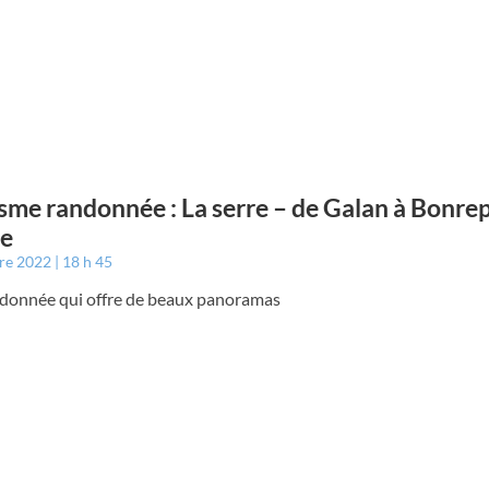
sme randonnée : La serre – de Galan à Bonre
le
bre 2022
18 h 45
donnée qui offre de beaux panoramas