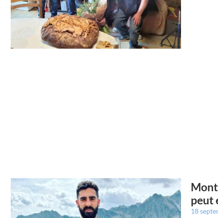
Montr
peut 
18 sept