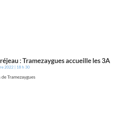
éjeau : Tramezaygues accueille les 3A
bre 2022
18 h 30
es de Tramezaygues