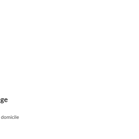
age
 domicile