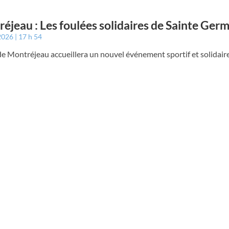
éjeau : Les foulées solidaires de Sainte Ger
 2026
17 h 54
 de Montréjeau accueillera un nouvel événement sportif et solidair