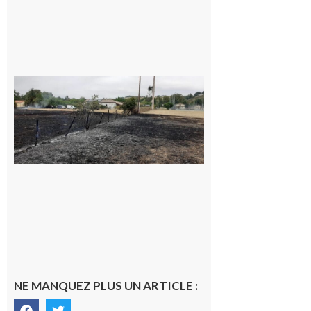
Montesquieu-
Volvestre : la
commune
appelle à la
vigilance face
au risque
d’incendie
8 août 2026
NE MANQUEZ PLUS UN ARTICLE :