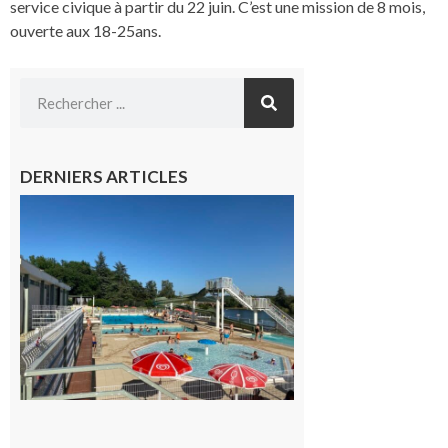
service civique à partir du 22 juin. C’est une mission de 8 mois,
ouverte aux 18-25ans.
DERNIERS ARTICLES
Boulogne-
sur-Gesse :
Une
convention
entre la
Mairie et
le Collège
pour la
piscine
8 août 2026