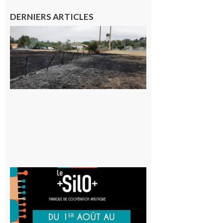
DERNIERS ARTICLES
Montesquieu-
Volvestre : la
commune
appelle à la
vigilance face
au risque
d’incendie
8 août 2026
Aurignac
: La
Cafetière
participe
au projet
Musiques