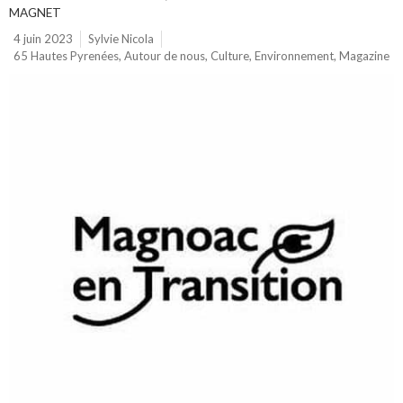
MAGNET
4 juin 2023
Sylvie Nicola
65 Hautes Pyrenées
,
Autour de nous
,
Culture
,
Environnement
,
Magazine