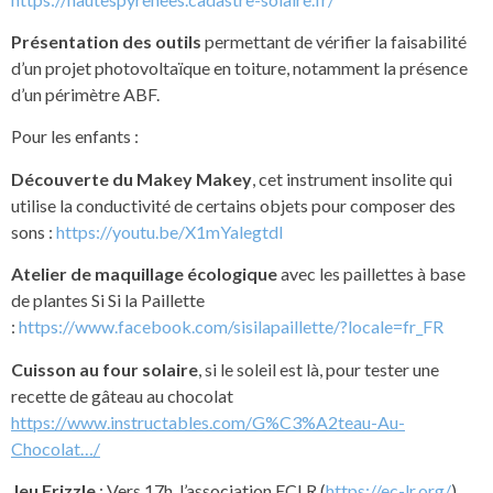
Présentation des outils
permettant de vérifier la faisabilité
d’un projet photovoltaïque en toiture, notamment la présence
d’un périmètre ABF.
Pour les enfants :
Découverte du Makey Makey
, cet instrument insolite qui
utilise la conductivité de certains objets pour composer des
sons :
https://youtu.be/X1mYalegtdI
Atelier de maquillage écologique
avec les paillettes à base
de plantes Si Si la Paillette
:
https://www.facebook.com/sisilapaillette/?locale=fr_FR
Cuisson au four solaire
, si le soleil est là, pour tester une
recette de gâteau au chocolat
https://www.instructables.com/G%C3%A2teau-Au-
Chocolat…/
Jeu Frizzle
: Vers 17h, l’association ECLR (
https://ec-lr.org/
)