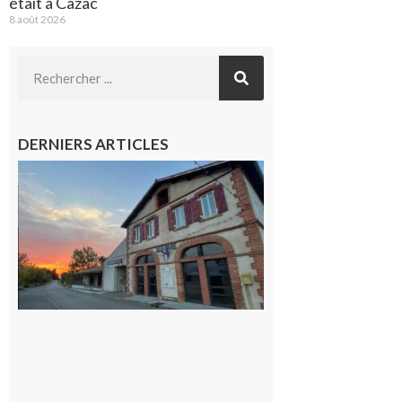
était à Cazac
8 août 2026
DERNIERS ARTICLES
Casties
Labrande :
La fête
locale du
village
9 août 2026