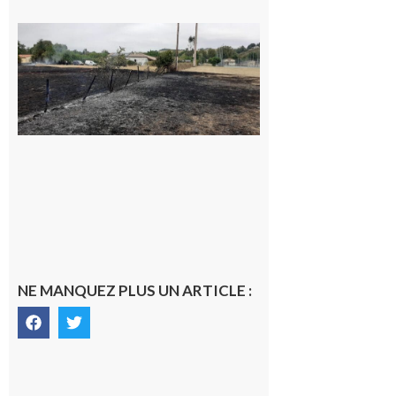
Montesquieu-
Volvestre : la
commune
appelle à la
vigilance face
au risque
d’incendie
8 août 2026
NE MANQUEZ PLUS UN ARTICLE :