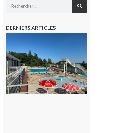
DERNIERS ARTICLES
Boulogne-
sur-Gesse :
Une
convention
entre la
Mairie et
le Collège
pour la
piscine
8 août 2026