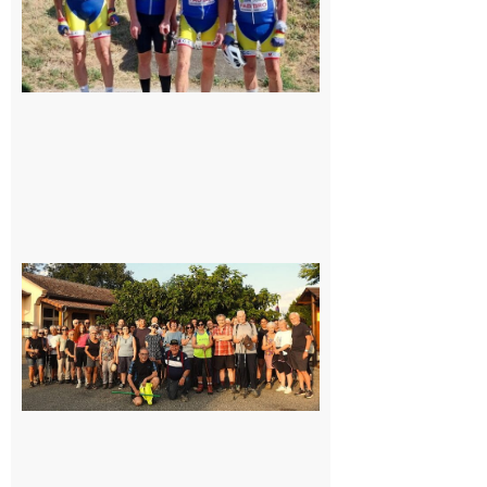
Saint-
Araille :
la
dernière
rando à
la
fraîche
de la
saison
était à
Cazac