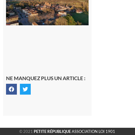
généraliste
dans la cité
gersoise
6 août 2026
NE MANQUEZ PLUS UN ARTICLE :
© 2021
PETITE RÉPUBLIQUE
ASSOCIATION LOI 1901