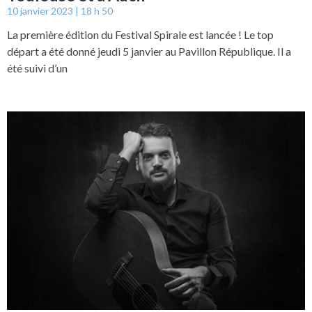
10 janvier 2023
18 h 50
La première édition du Festival Spirale est lancée ! Le top
départ a été donné jeudi 5 janvier au Pavillon République. Il a
été suivi d’un