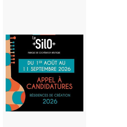
Aurignac
: La
Cafetière
participe
au projet
Musiques
actuelles
et Tiers-
lieux,
avec le
SilO
8 août 2026