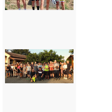
Saint-
Araille :
la
dernière
rando à
la
fraîche
de la
saison
était à
Cazac
8 août
2026