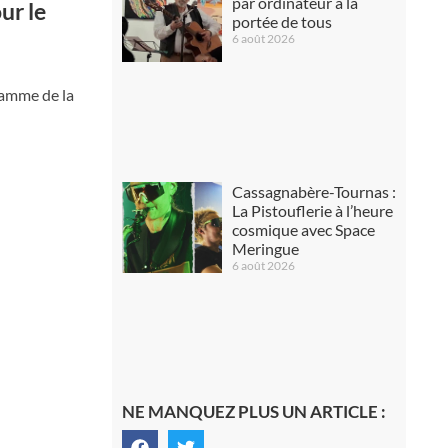
par ordinateur à la
ur le
portée de tous
6 août 2026
lamme de la
Cassagnabère-Tournas :
La Pistouflerie à l’heure
cosmique avec Space
Meringue
6 août 2026
NE MANQUEZ PLUS UN ARTICLE :