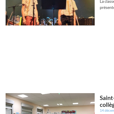
La clas
présente
Saint
collè
14 déce