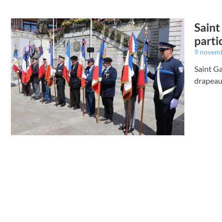
Saint
parti
9 novem
Saint Ga
drapea