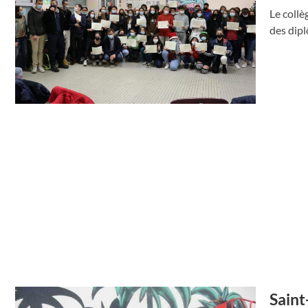
Le collè
des dip
Saint