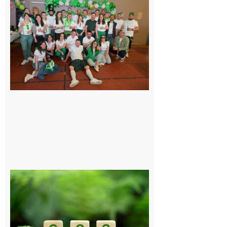
Boulogne-
sur-Gesse :
Quatre jours
de fête avec
le Comité, un
programme
exceptionnel
6 août 2026
Comminges
et Piémont
Pyrénéen :
Consultation
publique sur
le projet de