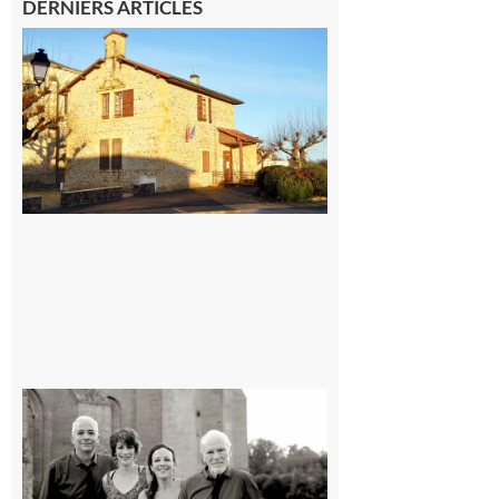
DERNIERS ARTICLES
Franquevielle
: La fête au
village !
7 août 2026
Rieux-
Volvestre
« Canaletto »
en concert !
7 août 2026