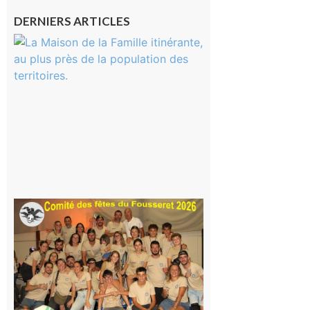
DERNIERS ARTICLES
Castelnau-
Magnoac :
La rentrée
scolaire ?
Même pas
peur, avec
la Maison
de la
Famille
itinérante
7 août 2026
Le
Fousseret :
la Fête de
la Saint-
Pierre est
terminée,
les Vikings
sont