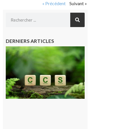
« Précédent
Suivant »
DERNIERS ARTICLES
Comminges
et Piémont
Pyrénéen :
Consultation
publique sur
le projet de
stockage
souterrain
de CO2
5 août 2026