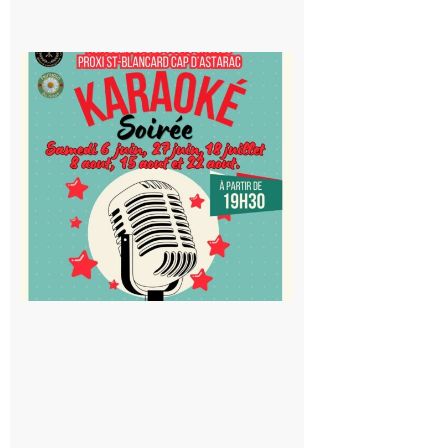
Saint-
Blancard
Cap
d’Astarac
: Soirée
karaoké
au Proxi,
à vous le
micro !
5 août 2026