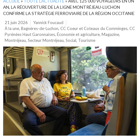
ACCUEIL
»
TOUTE L’ACTUALITÉ
»
AVEC 125 000 VOYAGEURS EN UN
AN, LA RÉOUVERTURE DE LA LIGNE MONTRÉJEAU-LUCHON
CONFIRME LA STRATÉGIE FERROVIAIRE DE LA RÉGION OCCITANIE
21 juin 2026
Yannick Foucaud
À la une
,
Bagnères-de-Luchon
,
CC Coeur et Coteaux du Comminges
,
CC
Pyrénées Haut Garonnaises
,
Économie et agriculture
,
Magazine
,
Montréjeau
,
Secteur Montréjeau
,
Social
,
Tourisme