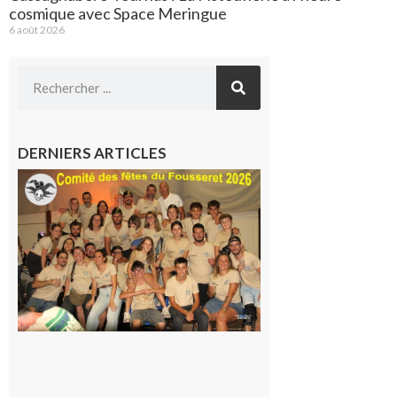
cosmique avec Space Meringue
6 août 2026
DERNIERS ARTICLES
Le
Fousseret :
la Fête de
la Saint-
Pierre est
terminée,
les Vikings
sont
rentrés
chez eux
6 août 2026