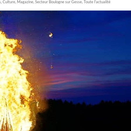
s
,
Culture
,
Magazine
,
Secteur Boulogne sur Gesse
,
Toute l'actualité