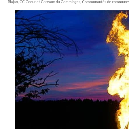
Blajan
,
CC Coeur et Coteaux du Comminges
,
Communautés de commune