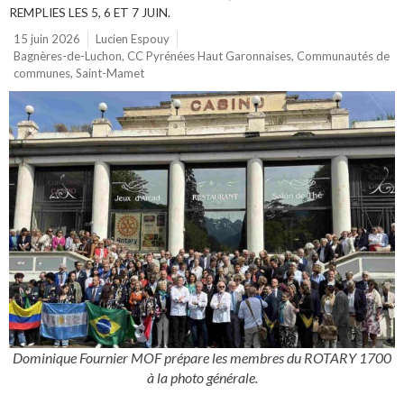
REMPLIES LES 5, 6 ET 7 JUIN.
15 juin 2026
Lucien Espouy
Bagnères-de-Luchon
,
CC Pyrénées Haut Garonnaises
,
Communautés de
communes
,
Saint-Mamet
Dominique Fournier MOF prépare les membres du ROTARY 1700
à la photo générale.