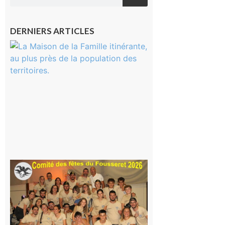
DERNIERS ARTICLES
Castelnau-
Magnoac :
La rentrée
scolaire ?
Même pas
peur, avec
la Maison
de la
Famille
itinérante
7 août 2026
Le
Fousseret :
la Fête de
la Saint-
Pierre est
terminée,
les Vikings