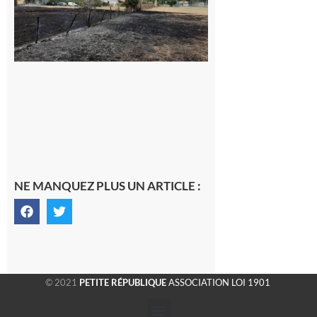
commune
appelle à la
vigilance face
au risque
d’incendie
8 août 2026
NE MANQUEZ PLUS UN ARTICLE :
© 2021
PETITE RÉPUBLIQUE
ASSOCIATION LOI 1901