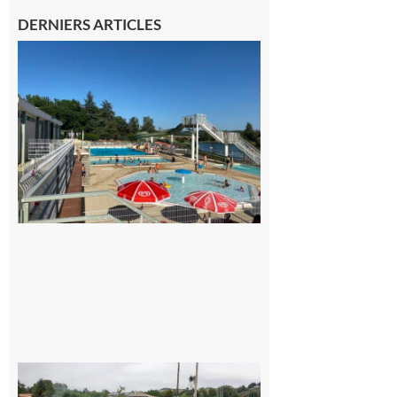
DERNIERS ARTICLES
Boulogne-
sur-Gesse :
Une
convention
entre la
Mairie et le
Collège
pour la
piscine
8 août 2026
Montesquieu-
Volvestre : la