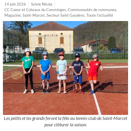
14 juin 2026
Sylvie Nicola
CC Coeur et Coteaux du Comminges
,
Communautés de communes
,
Magazine
,
Saint-Marcet
,
Secteur Saint Gaudens
,
Toute l'actualité
Les petits et les grands feront la fête au tennis-club de Saint-Marcet
pour clôturer la saison.