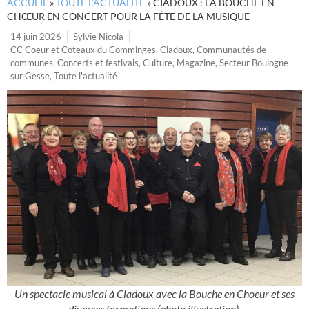
ACCUEIL
»
TOUTE L’ACTUALITÉ
»
CIADOUX : LA BOUCHE EN
CHŒUR EN CONCERT POUR LA FÊTE DE LA MUSIQUE
14 juin 2026
Sylvie Nicola
CC Coeur et Coteaux du Comminges
,
Ciadoux
,
Communautés de
communes
,
Concerts et festivals
,
Culture
,
Magazine
,
Secteur Boulogne
sur Gesse
,
Toute l'actualité
Un spectacle musical à Ciadoux avec la Bouche en Choeur et ses
diverses formations (photo illustration).