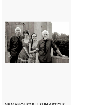
Rieux-
Volvestre
« Canaletto »
en concert !
7 août 2026
NE MANQUEZ PLUS UN ARTICLE :