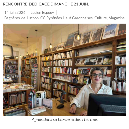
RENCONTRE-DÉDICACE DIMANCHE 21 JUIN.
14 juin 2026
Lucien Espouy
Bagnères-de-Luchon
,
CC Pyrénées Haut Garonnaises
,
Culture
,
Magazine
Agnes dans sa Librairie des Thermes