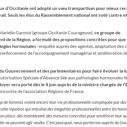
naux d’Occitanie ont adopté un vœu transpartisan pour mieux rec
il. Seuls les élus du Rassemblement national ont voté contre et
de Marielle Garonzi (groupe Occitanie Courageuse),
ce groupe de
dent de la Région, a formulé des propositions concrètes pour qu
hologies hormonales
: enquête auprès des agentes, adaptation des 
ale, renforcement de l’accompagnement managérial et amélioration d
du Gouvernement et des parlementaires pour faire évoluer la lo
Autorisation Spéciale d’Absence liée aux pathologies hormonales f
doyer sera porté dès le 8 juin auprès de la ministre chargée de l’
rencontre de l’association Régions de France
.
p de femmes voient encore leur vie professionnelle compliquée par des
te injustice qui entraîne des inégalités professionnelles entre les hom
en place, dès maintenant, des mesures concrètes pour améliorer leur qu
vités ne peuvent agir seules. C’est pourquoi, nous porterons auprès du G