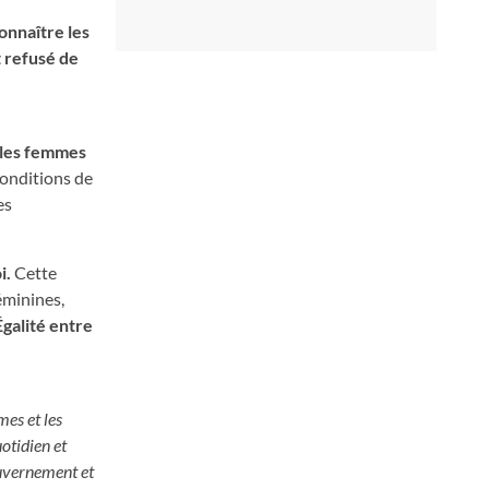
onnaître les
 refusé de
e les femmes
conditions de
es
i.
Cette
éminines,
Égalité entre
mes et les
otidien et
ouvernement et