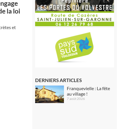
 engage
 la loi
rètes et
DERNIERS ARTICLES
Franquevielle : La fête
au village !
7 août 2026