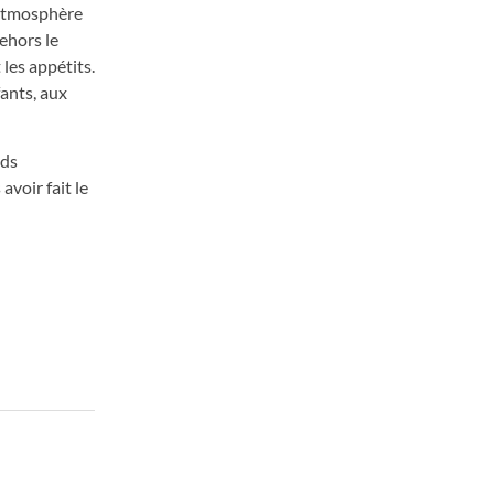
e atmosphère
ehors le
 les appétits.
fants, aux
nds
avoir fait le