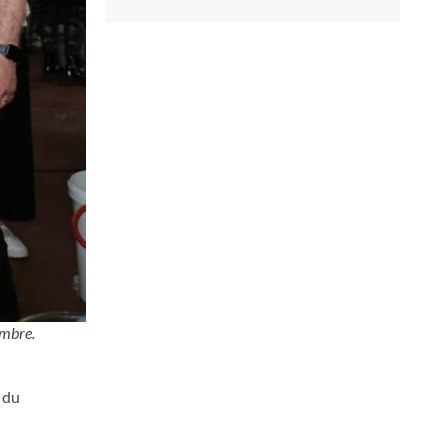
embre.
 du