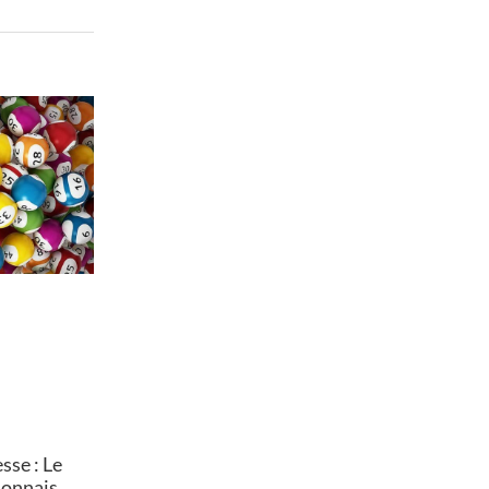
se : Le
lonnais,