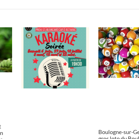
t
Boulogne-sur-Ges
on
gros loto du Bou