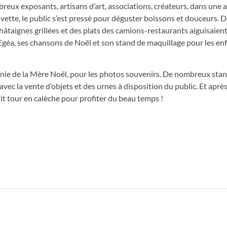
ombreux exposants, artisans d’art, associations, créateurs, dans un
vette, le public s’est pressé pour déguster boissons et douceurs. D
 châtaignes grillées et des plats des camions-restaurants aiguisaient
y Egéa, ses chansons de Noël et son stand de maquillage pour les en
pagnie de la Mère Noël, pour les photos souvenirs. De nombreux sta
ec la vente d’objets et des urnes à disposition du public. Et après 
tit tour en calèche pour profiter du beau temps !