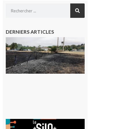
DERNIERS ARTICLES
Montesquieu-
Volvestre : la
commune
appelle à la
vigilance face
au risque
d’incendie
8 août 2026
Aurignac
: La