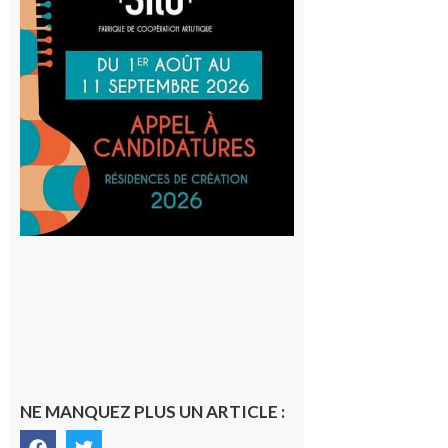
Cafetière
participe
au projet
Musiques
actuelles
et Tiers-
lieux,
avec le
SilO
8 août 2026
NE MANQUEZ PLUS UN ARTICLE :