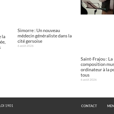
Simorre : Un nouveau
médecin généraliste dans la
 la
cité gersoise
ée,
6 août 2026
s
Saint-Frajou : La
composition mus
ordinateur à la p
tous
6 août 2026
LOI 1901
CONTACT
MEN