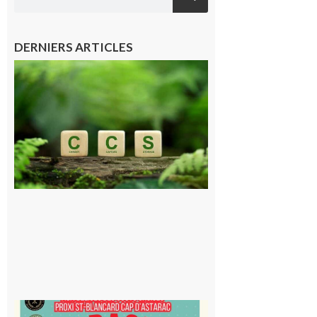
DERNIERS ARTICLES
Comminges
et Piémont
Pyrénéen :
Consultation
publique sur
le projet de
stockage
souterrain
de CO2
5 août 2026
Saint-