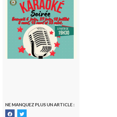
Blancard
Cap
d’Astarac
: Soirée
karaoké
au Proxi,
à vous le
micro !
5 août 2026
NE MANQUEZ PLUS UN ARTICLE :