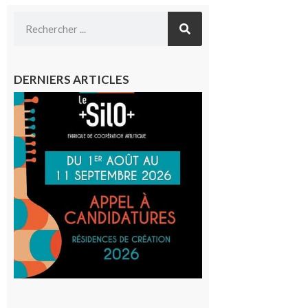
DERNIERS ARTICLES
Aurignac
: La
Cafetière
participe
au projet
Musiques
actuelles
et Tiers-
lieux,
avec le
SilO
8 août 2026