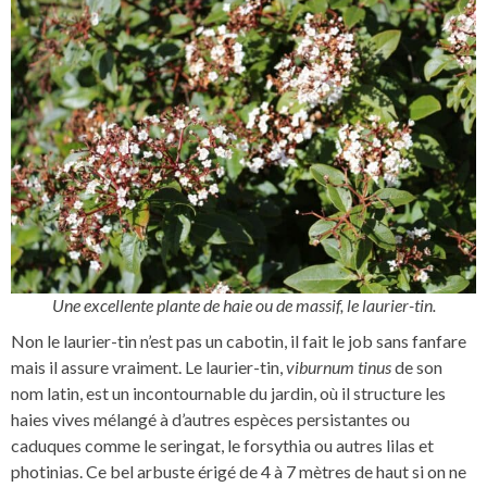
Une excellente plante de haie ou de massif, le laurier-tin.
Non le laurier-tin n’est pas un cabotin, il fait le job sans fanfare
mais il assure vraiment. Le laurier-tin,
viburnum tinus
de son
nom latin, est un incontournable du jardin, où il structure les
haies vives mélangé à d’autres espèces persistantes ou
caduques comme le seringat, le forsythia ou autres lilas et
photinias. Ce bel arbuste érigé de 4 à 7 mètres de haut si on ne