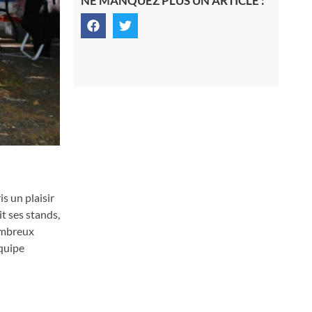
NE MANQUEZ PLUS UN ARTICLE :
s un plaisir
t ses stands,
nombreux
équipe