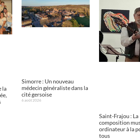
Simorre : Un nouveau
médecin généraliste dans la
 la
cité gersoise
ée,
6 août 2026
s
Saint-Frajou : La
composition mus
ordinateur à la p
tous