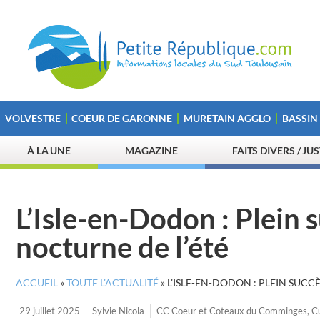
VOLVESTRE
COEUR DE GARONNE
MURETAIN AGGLO
BASSIN
À LA UNE
MAGAZINE
FAITS DIVERS / JU
L’Isle-en-Dodon : Plein
nocturne de l’été
ACCUEIL
»
TOUTE L’ACTUALITÉ
»
L’ISLE-EN-DODON : PLEIN SUC
29 juillet 2025
Sylvie Nicola
CC Coeur et Coteaux du Comminges
,
C