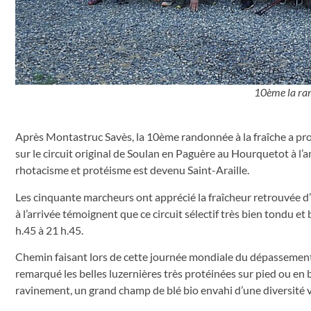
10ème la ran
Après Montastruc Savès, la 10ème randonnée à la fraîche a propo
sur le circuit original de Soulan en Paguère au Hourquetot à l’
rhotacisme et protéisme est devenu Saint-Araille.
Les cinquante marcheurs ont apprécié la fraîcheur retrouvée d’
à l’arrivée témoignent que ce circuit sélectif très bien tondu et b
h.45 à 21 h.45.
Chemin faisant lors de cette journée mondiale du dépassement 
remarqué les belles luzernières très protéinées sur pied ou en b
ravinement, un grand champ de blé bio envahi d’une diversité