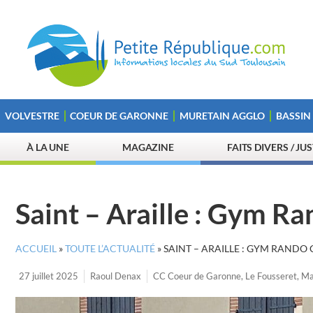
VOLVESTRE
COEUR DE GARONNE
MURETAIN AGGLO
BASSIN
À LA UNE
MAGAZINE
FAITS DIVERS / JU
Saint – Araille : Gym Ra
ACCUEIL
»
TOUTE L’ACTUALITÉ
»
SAINT – ARAILLE : GYM RANDO
27 juillet 2025
Raoul Denax
CC Coeur de Garonne
,
Le Fousseret
,
Ma