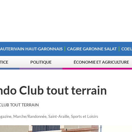
 AUTERIVAIN HAUT-GARONNAIS
CAGIRE GARONNE SALAT
COEU
STICE
POLITIQUE
ÉCONOMIE ET AGRICULTURE
ndo Club tout terrain
 CLUB TOUT TERRAIN
gazine
,
Marche/Randonnée
,
Saint-Araille
,
Sports et Loisirs