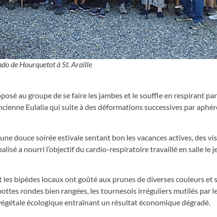
do de Hourquetot à St. Araille
sé au groupe de se faire les jambes et le souffle en respirant par
ancienne Eulalia qui suite à des déformations successives par aphér
une douce soirée estivale sentant bon les vacances actives, des vi
alisé a nourri l’objectif du cardio-respiratoire travaillé en salle le 
les bipèdes locaux ont goûté aux prunes de diverses couleurs et 
ottes rondes bien rangées, les tournesols irréguliers mutilés par l
 végétale écologique entraînant un résultat économique dégradé.