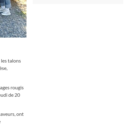
 les talons
èse,
sages rougis
jeudi de 20
saveurs, ont
e