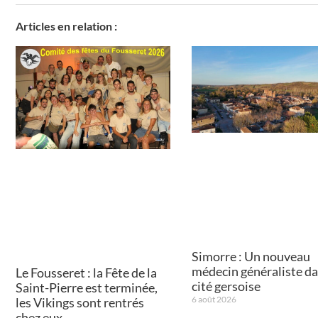
Articles en relation :
Simorre : Un nouveau
médecin généraliste da
Le Fousseret : la Fête de la
cité gersoise
Saint-Pierre est terminée,
6 août 2026
les Vikings sont rentrés
chez eux